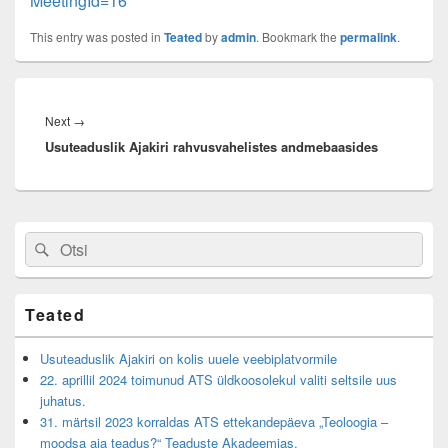
MeetingId=16
This entry was posted in
Teated
by
admin
. Bookmark the
permalink
.
Navigeerimine
Next
Next
→
Usuteaduslik Ajakiri rahvusvahelistes andmebaasides
post:
Primary
Search
Search
Sidebar
for:
Widget
Area
Teated
Usuteaduslik Ajakiri on kolis uuele veebiplatvormile
22. aprillil 2024 toimunud ATS üldkoosolekul valiti seltsile uus
juhatus.
31. märtsil 2023 korraldas ATS ettekandepäeva „Teoloogia –
moodsa aja teadus?“ Teaduste Akadeemias.