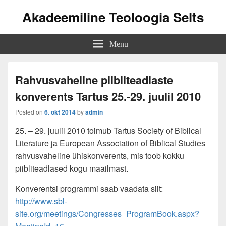
Akadeemiline Teoloogia Selts
Menu
Rahvusvaheline piibliteadlaste
konverents Tartus 25.-29. juulil 2010
Posted on
6. okt 2014
by
admin
25. – 29. juulil 2010 toimub Tartus Society of Biblical
Literature ja European Association of Biblical Studies
rahvusvaheline ühiskonverents, mis toob kokku
piibliteadlased kogu maailmast.
Konverentsi programmi saab vaadata siit:
http://www.sbl-
site.org/meetings/Congresses_ProgramBook.aspx?