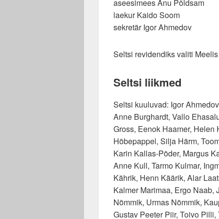
aseesimees Anu Põldsam
laekur Kaido Soom
sekretär Igor Ahmedov
Seltsi revidendiks valiti Meeli
Seltsi liikmed
Seltsi kuuluvad: Igor Ahmedov
Anne Burghardt, Vallo Ehasalu
Gross, Eenok Haamer, Helen H
Hõbepappel, Silja Härm, Toom
Karin Kallas-Põder, Margus Kask
Anne Kull, Tarmo Kulmar, Ingm
Kährik, Henn Käärik, Alar Laa
Kalmer Marimaa, Ergo Naab, 
Nõmmik, Urmas Nõmmik, Kaupo
Gustav Peeter Piir, Toivo Pill