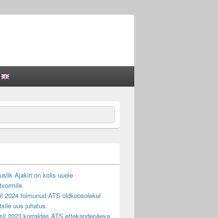
ch
slik Ajakiri on kolis uuele
tvormile
llil 2024 toimunud ATS üldkoosolekul
ltsile uus juhatus.
sil 2023 korraldas ATS ettekandepäeva