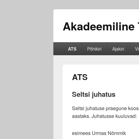
Akadeemiline 
Primary
ATS
Põhikiri
Ajakiri
V
menu
ATS
Seltsi juhatus
Seltsi juhatuse praegune kooss
aastaks. Juhatusse kuuluvad:
esimees Urmas Nõmmik