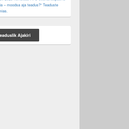
ia – moodsa aja teadus?“ Teaduste
ias.
eaduslik Ajakiri