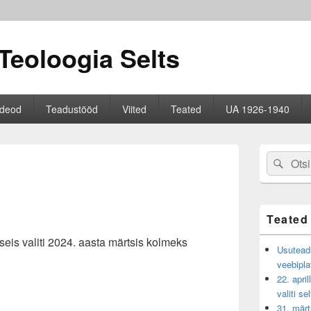
Teoloogia Selts
ideod
Teadustööd
Viited
Teated
UA 1926-1940
Primary
Search
Sear
Sidebar
for:
Widget
Area
Teated
eis valiti 2024. aasta märtsis kolmeks
Usuteadu
veebipla
22. apri
valiti se
31. märt