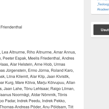
„Teoloog
Akadeem
s Friendenthal
Usut
, Lea Altnurme, Riho Altnurme, Amar Annus,
, Peeter Espak, Meelis Friedenthal, Andres
aas, Alar Helstein, Arne Hiob, Urmas
as Jürgenstein, Ermo Jürma, Roland Karo,
, Liina Kilemit, Alar Kilp, Jaan Kivistik,
ar Kurg, Mare Kõiva, Marju Kõivupuu, Allan
ts, Jaan Lahe, Tõnu Lehtsaar, Raigo Liiman,
Jaanus Noormägi, Aldar Nõmmik, Tõnis
 Padar, Indrek Peedu, Indrek Pekko,
i, Thomas-Andreas Põder, Anu Põldsam, Tiit