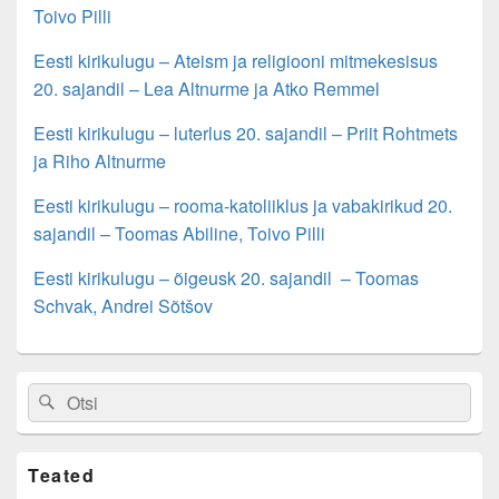
Toivo Pilli
Eesti kirikulugu – Ateism ja religiooni mitmekesisus
20. sajandil – Lea Altnurme ja Atko Remmel
Eesti kirikulugu – luterlus 20. sajandil – Priit Rohtmets
ja Riho Altnurme
Eesti kirikulugu – rooma-katoliiklus ja vabakirikud 20.
sajandil – Toomas Abiline, Toivo Pilli
Eesti kirikulugu – õigeusk 20. sajandil – Toomas
Schvak, Andrei Sõtšov
Primary
Search
Search
Sidebar
for:
Widget
Area
Teated