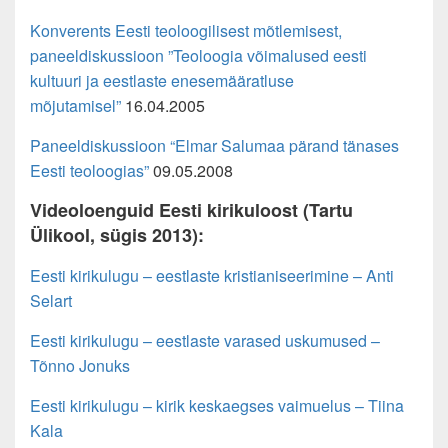
Konverents Eesti teoloogilisest mõtlemisest,
paneeldiskussioon ”Teoloogia võimalused eesti
kultuuri ja eestlaste enesemääratluse
mõjutamisel”
16.04.2005
Paneeldiskussioon “Elmar Salumaa pärand tänases
Eesti teoloogias”
09.05.2008
Videoloenguid Eesti kirikuloost (Tartu
Ülikool, sügis 2013):
Eesti kirikulugu – eestlaste kristianiseerimine – Anti
Selart
Eesti kirikulugu – eestlaste varased uskumused –
Tõnno Jonuks
Eesti kirikulugu – kirik keskaegses vaimuelus – Tiina
Kala