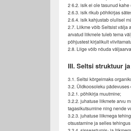
2 6.2. isik ei ole tasunud kahe
2.6.3. isik rikub põhikirjas säte
2.6.4. isik kahjustab olulisel m
2.7. Liikme võib Seltsist välja 
arvatud liikmele tuleb tema vä
põhjustest kirjalikult viivitamat
2.8. Liige võib nõuda väljaarv
III. Seltsi struktuur j
3.1. Seltsi kõrgeimaks organik
3.2. Üldkoosoleku pädevuses 
3.2.1. põhikirja muutmine;
3.2.2. juhatuse liikmete arvu 
tagasikutsumine ning nende vo
3.2.3. juhatuse liikmega tehi
otsustamine ja selles tehingu
3.2.4. sisseastumis- ja liikme