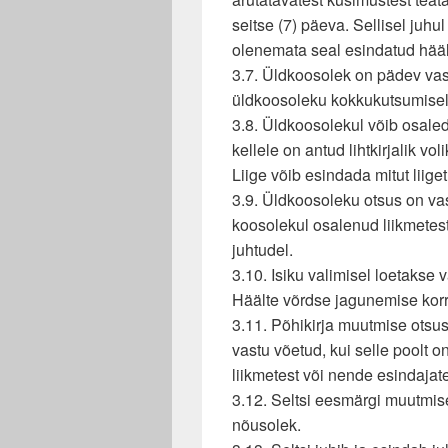
seitse (7) päeva. Sellisel juh
olenemata seal esindatud hääl
3.7. Üldkoosolek on pädev vas
üldkoosoleku kokkukutsumisel 
3.8. Üldkoosolekul võib osaled
kellele on antud lihtkirjalik voli
Liige võib esindada mitut liiget.
3.9. Üldkoosoleku otsus on vas
koosolekul osalenud liikmetest,
juhtudel.
3.10. Isiku valimisel loetakse v
Häälte võrdse jagunemise korra
3.11. Põhikirja muutmise otsus
vastu võetud, kui selle poolt 
liikmetest või nende esindajate
3.12. Seltsi eesmärgi muutmise
nõusolek.