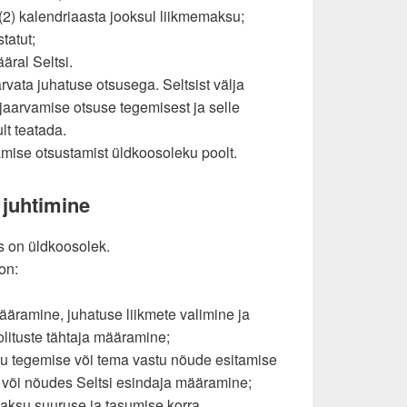
 (2) kalendriaasta jooksul liikmemaksu;
statut;
ääral Seltsi.
arvata juhatuse otsusega. Seltsist välja
ljaarvamise otsuse tegemisest ja selle
ult teatada.
amise otsustamist üldkoosoleku poolt.
a juhtimine
s on üldkoosolek.
on:
määramine, juhatuse liikmete valimine ja
lituste tähtaja määramine;
ngu tegemise või tema vastu nõude esitamise
s või nõudes Seltsi esindaja määramine;
maksu suuruse ja tasumise korra