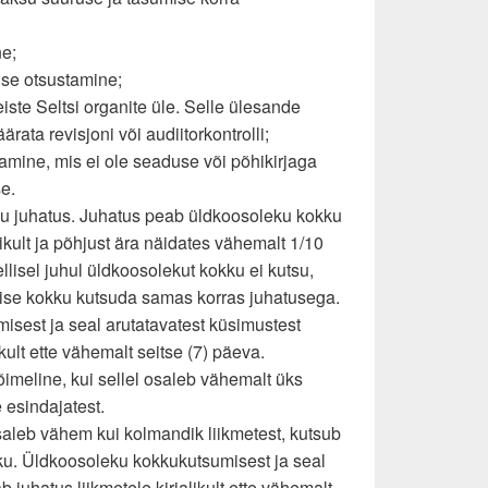
ne;
ise otsustamine;
eiste Seltsi organite üle. Selle ülesande
rata revisjoni või audiitorkontrolli;
amine, mis ei ole seaduse või põhikirjaga
e.
ku juhatus. Juhatus peab üldkoosoleku kokku
ikult ja põhjust ära näidates vähemalt 1/10
ellisel juhul üldkoosolekut kokku ei kutsu,
 ise kokku kutsuda samas korras juhatusega.
isest ja seal arutatavatest küsimustest
ikult ette vähemalt seitse (7) päeva.
imeline, kui sellel osaleb vähemalt üks
 esindajatest.
saleb vähem kui kolmandik liikmetest, kutsub
ku. Üldkoosoleku kokkukutsumisest ja seal
b juhatus liikmetele kirjalikult ette vähemalt