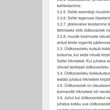
kehtestamine;
3.2.5. Seltsi eesmärgi muutmi
3.2.6. Seltsi tegevuse lõpetam
3.2.7. järelevalve teostamine t
täitmiseks võib üldkoosolek mää
3.2.8. muude küsimuste otsust
antud teiste organite pädevuss
3.3. Üldkoosoleku kutsub kok
kutsuma, kui seda nõuab kirjal
Seltsi liikmetest. Kui juhatus s
võivad taotlejad üldkoosoleku
3.4. Üldkoosoleku kokkukutsum
teatab juhatus liikmetele kirjal
3.5. Üldkoosolek on otsustusvõ
kolmandik liikmetest või nende
3.6. Juhul kui üldkoosolekul o
juhatus kokku uue üldkoosole
arutatavatest küsimustest teata