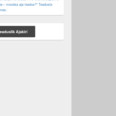
ia – moodsa aja teadus?“ Teaduste
ias.
eaduslik Ajakiri