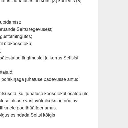
uhatus. Juhatuses on kolm (3) kuni viis (5)
tupidamist;
aruande Seltsi tegevusest;
õigustoimingutes;
äbi üldkoosoleku;
;
sätestatud tingimustel ja korras Seltsist
ötajaid;
a põhikirjaga juhatuse pädevusse antud
 otsuseid, kui juhatuse koosolekul osaleb üle
hatuse otsuse vastuvõtmiseks on nõutav
liikmete poolthäälteenamus.
õigus esindada Seltsi kõigis