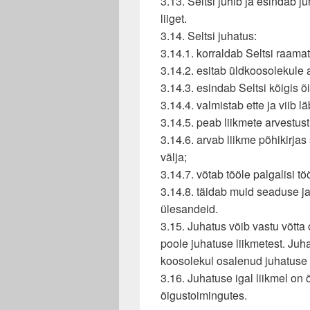
3.13. Seltsi juhib ja esindab j
liiget.
3.14. Seltsi juhatus:
3.14.1. korraldab Seltsi raama
3.14.2. esitab üldkoosolekule 
3.14.3. esindab Seltsi kõigis 
3.14.4. valmistab ette ja viib l
3.14.5. peab liikmete arvestust
3.14.6. arvab liikme põhikirjas 
välja;
3.14.7. võtab tööle palgalisi tö
3.14.8. täidab muid seaduse j
ülesandeid.
3.15. Juhatus võib vastu võtta
poole juhatuse liikmetest. Ju
koosolekul osalenud juhatuse 
3.16. Juhatuse igal liikmel on 
õigustoimingutes.