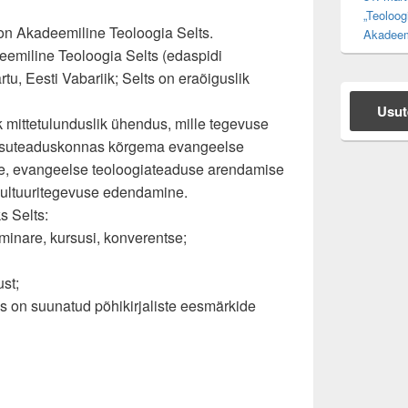
„Teoloog
 on Akadeemiline Teoloogia Selts.
Akadeem
eemiline Teoloogia Selts (edaspidi
tu, Eesti Vabariik; Selts on eraõiguslik
Usut
ik mittetulunduslik ühendus, mille tegevuse
 usuteaduskonnas kõrgema evangeelse
ne, evangeelse teoloogiateaduse arendamise
kultuuritegevuse edendamine.
s Selts:
eminare, kursusi, konverentse;
ust;
is on suunatud põhikirjaliste eesmärkide