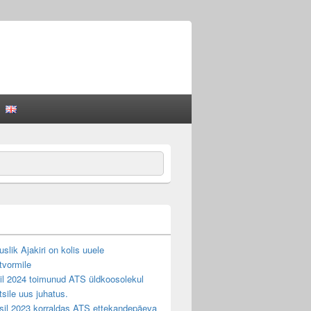
ch
slik Ajakiri on kolis uuele
tvormile
llil 2024 toimunud ATS üldkoosolekul
ltsile uus juhatus.
sil 2023 korraldas ATS ettekandepäeva