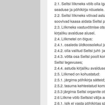
2.1. Seltsi liikmeks võib olla ig
seaduse ja põhikirja nõuetele.
2.2. Seltsi liikmeks võivad astu
soovivad kaasa aidata Seltsi p
2.3. Liikmeks vastuvõtmise ots
kirjaliku avalduse alusel.
2.4. Liikmetel on õigus:
2.4.1. osaleda üldkoosolekul j
2.4.2. olla valitud Seltsi juht- 
2.4.3. võtta osa Seltsi poolt ko
Seltsi tegevuses;
2.4.4. astuda kirjaliku avalduse
2.5. Liikmed on kohustatud:
2.5.1. järgima põhikirja sätteid;
2.5.2. tasuma kehtestatud kor
2.5.3 järgima Seltsi organite o
2.6 Liikme võib Seltsist välja a
2.6.1. isik ei vasta põhikirjas s