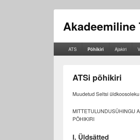
Akadeemiline 
Primary
ATS
Põhikiri
Ajakiri
V
menu
ATSi põhikiri
Muudetud Seltsi üldkoosoleku
MITTETULUNDUSÜHINGU A
PÕHIKIRI
I. Üldsätted