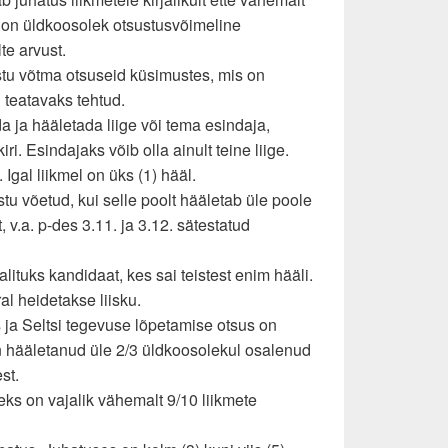
ul on üldkoosolek otsustusvõimeline
te arvust.
tu võtma otsuseid küsimustes, mis on
teatavaks tehtud.
a ja hääletada liige või tema esindaja,
kiri. Esindajaks võib olla ainult teine liige.
 Igal liikmel on üks (1) hääl.
tu võetud, kui selle poolt hääletab üle poole
 v.a. p-des 3.11. ja 3.12. sätestatud
alituks kandidaat, kes sai teistest enim hääli.
l heidetakse liisku.
 ja Seltsi tegevuse lõpetamise otsus on
on hääletanud üle 2/3 üldkoosolekul osalenud
st.
ks on vajalik vähemalt 9/10 liikmete