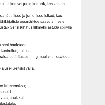
a füüsiline või juriidiline isik, kes vastab
da füüsilised ja juriidilised isikud, kes
õhikirjaliste eesmärkide saavutamisele.
ustab Seltsi juhatus liikmeks astuda soovija
a seal hääletada;
ja kontrollorganitesse;
rraldatud üritustest ning muul viisil osaleda
 alusel Seltsist välja.
ras liikmemaksu;
tsuseid.
rvata juhul, kui:
ätestatule;