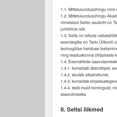
1.1. Mittetulundusühingu nimi
1.2. Mittetulundusühingu Akad
nimetatud Selts) asukoht on Tar
juriidiline isik.
1.3. Selts on isikute vabatahtl
eesmärgiks on Tartu Ülikooli
teoloogilise hariduse toetami
ning teaduskonna üliõpilaste 
1.4. Eesmärkide saavutamisek
1.4.1. korraldab täiendõpet, s
1.4.2. asutab stipendiume;
1.4.3. korraldab kirjastustegev
1.4.4. teeb muid toiminguid, m
saavutmiseks.
II. Seltsi liikmed