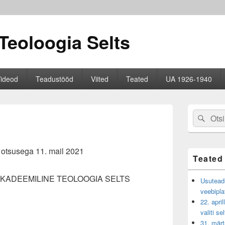
Teoloogia Selts
ideod
Teadustööd
Viited
Teated
UA 1926-1940
Primary
Search
Sear
Sidebar
for:
Widget
Area
 otsusega 11. mail 2021
Teated
KADEEMILINE TEOLOOGIA SELTS
Usuteadu
veebipla
22. apri
valiti se
31. märt