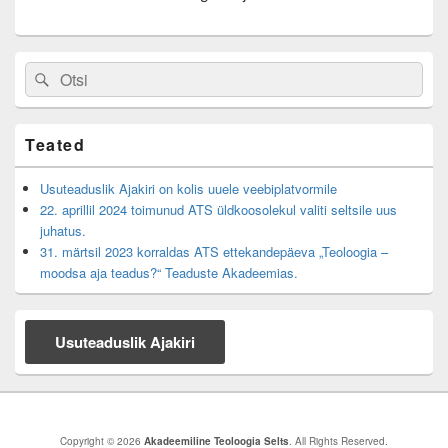
Primary
Search
Search
Sidebar
for:
Widget
Area
Teated
Usuteaduslik Ajakiri on kolis uuele veebiplatvormile
22. aprillil 2024 toimunud ATS üldkoosolekul valiti seltsile uus
juhatus.
31. märtsil 2023 korraldas ATS ettekandepäeva „Teoloogia –
moodsa aja teadus?“ Teaduste Akadeemias.
Usuteaduslik Ajakiri
Copyright © 2026
Akadeemiline Teoloogia Selts
. All Rights Reserved.