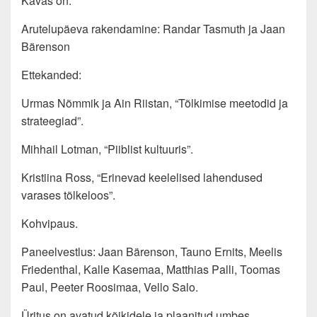
Kavas on:
Arutelupäeva rakendamine: Randar Tasmuth ja Jaan
Bärenson
Ettekanded:
Urmas Nõmmik ja Ain Riistan, “Tõlkimise meetodid ja
strateegiad”.
Mihhail Lotman, “Piiblist kultuuris”.
Kristiina Ross, “Erinevad keelelised lahendused
varases tõlkeloos”.
Kohvipaus.
Paneelvestlus: Jaan Bärenson, Tauno Ernits, Meelis
Friedenthal, Kalle Kasemaa, Matthias Palli, Toomas
Paul, Peeter Roosimaa, Vello Salo.
Üritus on avatud kõikidele ja plaanitud umbes