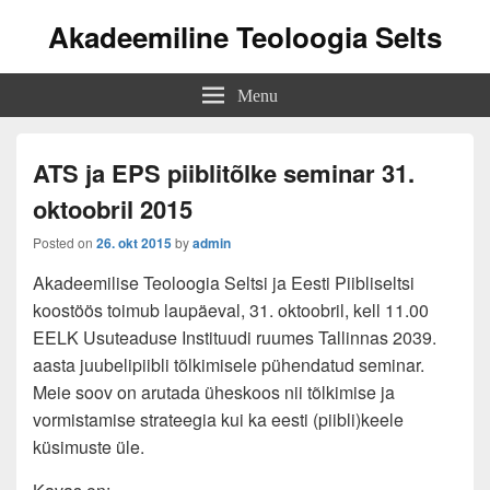
Akadeemiline Teoloogia Selts
Menu
ATS ja EPS piiblitõlke seminar 31.
oktoobril 2015
Posted on
26. okt 2015
by
admin
Akadeemilise Teoloogia Seltsi ja Eesti Piibliseltsi
koostöös toimub laupäeval, 31. oktoobril, kell 11.00
EELK Usuteaduse Instituudi ruumes Tallinnas 2039.
aasta juubelipiibli tõlkimisele pühendatud seminar.
Meie soov on arutada üheskoos nii tõlkimise ja
vormistamise strateegia kui ka eesti (piibli)keele
küsimuste üle.