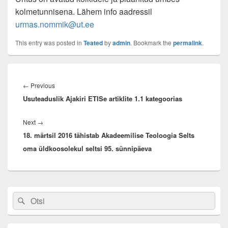
kolmetunnisena. Lähem info aadressil
urmas.nommik@ut.ee
This entry was posted in
Teated
by
admin
. Bookmark the
permalink
.
Navigeerimine
Previous
←
Previous
Usuteaduslik Ajakiri ETISe artiklite 1.1 kategoorias
post:
Next
Next
→
18. märtsil 2016 tähistab Akadeemilise Teoloogia Selts
post:
oma üldkoosolekul seltsi 95. sünnipäeva
Primary
Search
Search
Sidebar
for:
Widget
Area