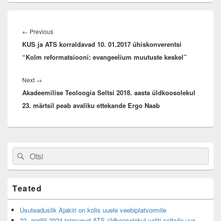
Navigeerimine
Previous
←
Previous
KUS ja ATS korraldavad 10. 01.2017 ühiskonverentsi
post:
“Kolm reformatsiooni: evangeelium muutuste keskel”
Next
Next
→
Akadeemilise Teoloogia Seltsi 2018. aasta üldkoosolekul
post:
23. märtsil peab avaliku ettekande Ergo Naab
Primary
Search
Search
Sidebar
for:
Widget
Area
Teated
Usuteaduslik Ajakiri on kolis uuele veebiplatvormile
22. aprillil 2024 toimunud ATS üldkoosolekul valiti seltsile uus