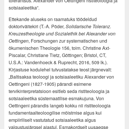
tolerantsus. Alexander von Oettingeni ristiteoloogia ja
sotsiaaleetika”.
Ettekande aluseks on raamatuks töödeldud
doktoriväitekiri (T.-A. Põder,
Solidarische Toleranz.
Kreuzestheologie und Sozialethik bei Alexander von
Oettingen
, Forschungen zur systematischen und
ökumenischen Theologie 156, toim. Christine Axt-
Piscalar, Christiane Tietz, Göttingen; Bristol, CT,
U.S.A.: Vandenhoeck & Ruprecht, 2016, 509 lk.).
Kirjastuse kodulehel tutvustatakse teost järgnevalt:
„Baltisaksa teoloogi ja sotsiaaleetiku Alexander von
Oettingeni (1827-1905) pärandi esimene
tervikinterpretatsioon esitleb seda ristiteoloogia ja
sotsiaaleetika süstemaatilise esmakujuna. Von
Oettingeni pärandis langeb kokku nii ristiteoloogia
fundamentaalteoloogilise mõistmise algus kui
empiiriliselt vastutatud sotsiaaleetika algus
valgustusjärgsel ajastul. Esmakordselt uusaegse