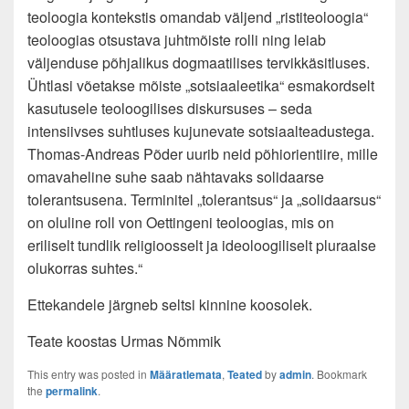
teoloogia kontekstis omandab väljend „ristiteoloogia“
teoloogias otsustava juhtmõiste rolli ning leiab
väljenduse põhjalikus dogmaatilises tervikkäsitluses.
Ühtlasi võetakse mõiste „sotsiaaleetika“ esmakordselt
kasutusele teoloogilises diskursuses – seda
intensiivses suhtluses kujunevate sotsiaalteadustega.
Thomas-Andreas Põder uurib neid põhiorientiire, mille
omavaheline suhe saab nähtavaks solidaarse
tolerantsusena. Terminitel „tolerantsus“ ja „solidaarsus“
on oluline roll von Oettingeni teoloogias, mis on
eriliselt tundlik religioosselt ja ideoloogiliselt pluraalse
olukorras suhtes.“
Ettekandele järgneb seltsi kinnine koosolek.
Teate koostas Urmas Nõmmik
This entry was posted in
Määratlemata
,
Teated
by
admin
. Bookmark
the
permalink
.