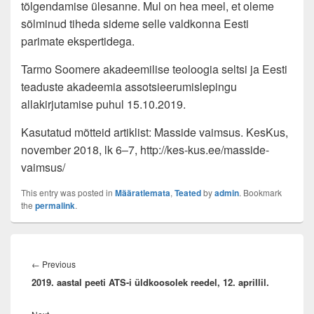
tõlgendamise ülesanne. Mul on hea meel, et oleme
sõlminud tiheda sideme selle valdkonna Eesti
parimate ekspertidega.
Tarmo Soomere akadeemilise teoloogia seltsi ja Eesti
teaduste akadeemia assotsieerumislepingu
allakirjutamise puhul 15.10.2019.
Kasutatud mõtteid artiklist: Masside vaimsus. KesKus,
november 2018, lk 6‒7, http://kes-kus.ee/masside-
vaimsus/
This entry was posted in
Määratlemata
,
Teated
by
admin
. Bookmark
the
permalink
.
Navigeerimine
Previous
←
Previous
2019. aastal peeti ATS-i üldkoosolek reedel, 12. aprillil.
post: