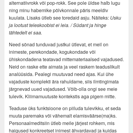
alternatiivrokk või pop-rokk. See pole üldse halb lugu
ning minu habemike põlvkonnale päris meeldiv
kuulata. Lisaks ütleb see toredaid asju. Näiteks:
Usku
ja lootust teleskoobist ei leia. / Südant ja hinge
tähtedelt ei saa.
Need sõnad tunduvad justkui ütlevat, et meil on
inimeste, perekondade, kogukondade või
ühiskondadena teatavad mittemateriaalsed vajadused.
Neid on raske ette aimata ja veel raskem teaduslikult
analüüsida. Pealegi muutuvad need ajas. Kui ühe
vajaduste komplekti ära rahuldame, siis ilmtingimata
järgnevad uued vajadused. Võib-olla ongi see meie
tulevik. Kliimamuutuste kontekstis aga pigem mitte.
Teaduse üks funktsioone on piiluda tulevikku, et seda
muuta paremaks või vähemalt elamisväärse(ma)ks.
Personaalmeditsiin ütleb meile järjest rohkem, mis
haigused konkreetset inimest ähvardavad ja kuidas