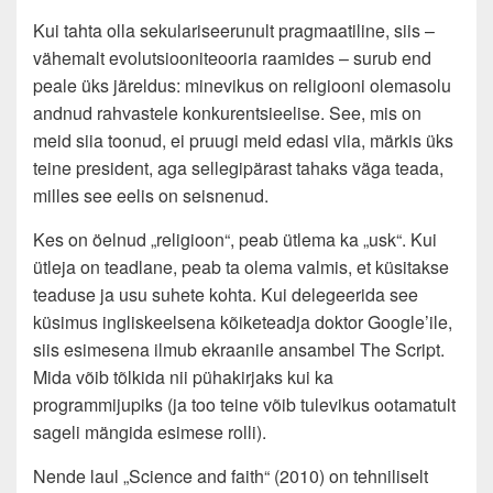
Kui tahta olla sekulariseerunult pragmaatiline, siis –
vähemalt evolutsiooniteooria raamides – surub end
peale üks järeldus: minevikus on religiooni olemasolu
andnud rahvastele konkurentsieelise. See, mis on
meid siia toonud, ei pruugi meid edasi viia, märkis üks
teine president, aga sellegipärast tahaks väga teada,
milles see eelis on seisnenud.
Kes on öelnud „religioon“, peab ütlema ka „usk“. Kui
ütleja on teadlane, peab ta olema valmis, et küsitakse
teaduse ja usu suhete kohta. Kui delegeerida see
küsimus ingliskeelsena kõiketeadja doktor Google’ile,
siis esimesena ilmub ekraanile ansambel The Script.
Mida võib tõlkida nii pühakirjaks kui ka
programmijupiks (ja too teine võib tulevikus ootamatult
sageli mängida esimese rolli).
Nende laul „Science and faith“ (2010) on tehniliselt