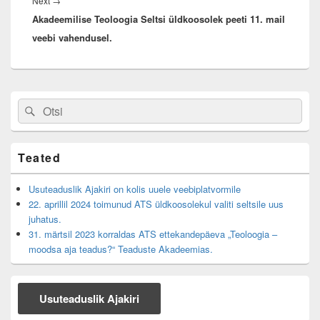
Next
Next
→
Akadeemilise Teoloogia Seltsi üldkoosolek peeti 11. mail
post:
veebi vahendusel.
Primary
Search
Search
Sidebar
for:
Widget
Area
Teated
Usuteaduslik Ajakiri on kolis uuele veebiplatvormile
22. aprillil 2024 toimunud ATS üldkoosolekul valiti seltsile uus
juhatus.
31. märtsil 2023 korraldas ATS ettekandepäeva „Teoloogia –
moodsa aja teadus?“ Teaduste Akadeemias.
Usuteaduslik Ajakiri