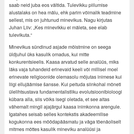
saab neid juba eos vältida. Tulevikku piilumise
alustalaks on hea mälu, ehk parim võimalik teadmine
sellest, mis on juhtunud minevikus. Nagu kirjutas
Juhan Liiv: „Kes minevikku ei mäleta, see elab
tulevikuta.“
Minevikus sündinud asjade mõistmine on seega
üldjuhul üks kasulik omadus, kui mitte
konkurentsieelis. Kaasa arvatud selle analüüs, miks
läks vaja tuhandeid erinevaid keeli või millisel moel
erinevate religioonide olemasolu mõjutas inimese kui
liigi ellujäämise šansse. Kui peituda siinkohal mõneti
ülelihtsustava fundamentalistliku evolutsioonibioloogi
kübara alla, siis võiks isegi oletada, et see aitas
vähemalt mingil ajajärgul kaasa inimkonna arengule.
Igatahes seisab selles kontekstis akadeemilise
kogukonna ees möödapääsmatu ja väga tõenäoliselt
mitmes mõttes kasulik mineviku analüüsi ja