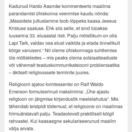
Kadunud Hardo Aasmäe kommenteeris maailma
parandamist ühiskonna veenmise kaudu nõnda:
„Massidele jutlustamine toob lõppeks kaasa Jeesus
Kristuse saatuse. Ehk siis selle, et sind lüüakse
luuserina 33. eluaastal risti. Palju mõistlikum on olla
Lapi Tark, valdav osa elust vaikida ja elada õnnelikult
kõrge vanuseni.“ Nii oleme ühiskonnaga suhtlemise
üle mõtiskledes – mis peaks olema sotsiaalteaduste
või vähemalt teaduskommunikatsiooni problemaatika
– äkitselt religioossete terminite juures.
Religiooni ajaloo kvintessentsi on Ralf Waldo
Emerson formuleerinud maksiimina: „Ühe ajastu
religioon on järgmise kirjanduslik meelelahutus”. Mis
tähendab teistpidi tõdemust, et religioone on maailmas
hirmuäratavalt palju. Teadaolevalt praktiliselt kõigil
rahvastel. Kui kaasaegne sekulariseerunud maailm
välja arvata.