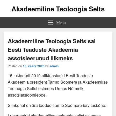
Akadeemiline Teoloogia Selts
Menu
Akadeemiline Teoloogia Selts sai
Eesti Teaduste Akadeemia
assotsieerunud liikmeks
Posted on
15. veebr 2020
by
admin
15. oktoobril 2019 allkirjastasid Eesti Teaduste
Akadeemia president Tarmo Soomere ja Akadeemilise
Teoloogia Seltsi esimees Urmas Nõmmik
assotsiatsioonileppe.
Siinkohal on ära toodud Tarmo Soomere tervituskõne:
Lugupeetud akadeemilise teoloogia seltsi esimees