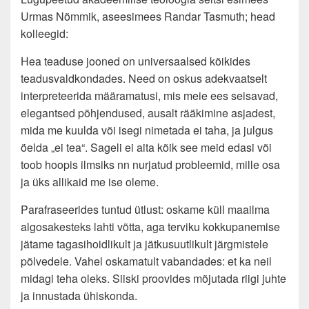
Urmas Nõmmik, aseesimees Randar Tasmuth; head
kolleegid:
Hea teaduse jooned on universaalsed kõikides
teadusvaldkondades. Need on oskus adekvaatselt
interpreteerida määramatusi, mis meie ees seisavad,
elegantsed põhjendused, ausalt rääkimine asjadest,
mida me kuulda või isegi nimetada ei taha, ja julgus
öelda „ei tea“. Sageli ei aita kõik see meid edasi või
toob hoopis ilmsiks nn nurjatud probleemid, mille osa
ja üks allikaid me ise oleme.
Parafraseerides tuntud ütlust: oskame küll maailma
algosakesteks lahti võtta, aga terviku kokkupanemise
jätame tagasihoidlikult ja jätkusuutlikult järgmistele
põlvedele. Vahel oskamatult vabandades: et ka neil
midagi teha oleks. Siiski proovides mõjutada riigi juhte
ja innustada ühiskonda.