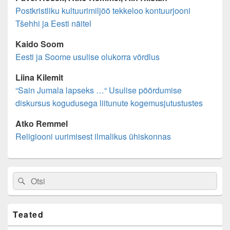
Postkristliku kultuurimiljöö tekkeloo kontuurjooni
Tšehhi ja Eesti näitel
Kaido Soom
Eesti ja Soome usulise olukorra võrdlus
Liina Kilemit
“Sain Jumala lapseks …“ Usulise pöördumise
diskursus kogudusega liitunute kogemusjutustustes
Atko Remmel
Religiooni uurimisest ilmalikus ühiskonnas
Primary
Search
Search
Sidebar
for:
Widget
Area
Teated