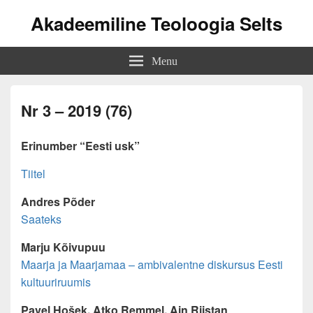
Akadeemiline Teoloogia Selts
Menu
Nr 3 – 2019 (76)
Erinumber “Eesti usk”
Tiitel
Andres Põder
Saateks
Marju Kõivupuu
Maarja ja Maarjamaa – ambivalentne diskursus Eesti
kultuuriruumis
Pavel Hošek, Atko Remmel, Ain Riistan