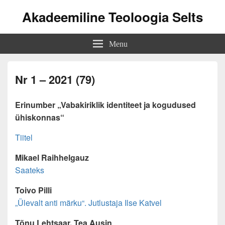
Akadeemiline Teoloogia Selts
Menu
Nr 1 – 2021 (79)
Erinumber „Vabakiriklik identiteet ja kogudused
ühiskonnas“
Tiitel
Mikael Raihhelgauz
Saateks
Toivo Pilli
„Ülevalt anti märku“. Jutlustaja Ilse Katvel
Tõnu Lehtsaar, Tea Ausin