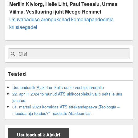
Merilin Kiviorg, Helle Liht, Paul Teesalu, Urmas
Viilma. Vestlusringi juht Meego Remmel
Usuvabaduse arengukohad koroonapandeemia
kriisiaegadel
Primary
Search
Search
Sidebar
for:
Widget
Area
Teated
Usuteaduslik Ajakiri on kolis uuele veebiplatvormile
22. aprillil 2024 toimunud ATS üldkoosolekul valiti seltsile uus
juhatus.
31. märtsil 2023 korraldas ATS ettekandepäeva „Teoloogia –
moodsa aja teadus?“ Teaduste Akadeemias.
Usuteaduslik Ajakiri