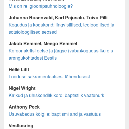
Mis on religioonipsühholoogia?
Johanna Rosenvald, Karl Pajusalu, Toivo Pilli
Kogudus ja kogukond: lingvistilised, teoloogilised ja
sotsioloogilised seosed
Jakob Remmel, Meego Remmel
Koroonakriisi eelse ja järgse (vaba)kogudusliku elu
arengukohtadest Eestis
Helle Liht
Looduse sakramentaalsest tähendusest
Nigel Wright
Kirikud ja ühiskondlik kord: baptistlik vaatenurk
Anthony Peck
Usuvabadus kõigile: baptismi and ja vastutus
Vestlusring