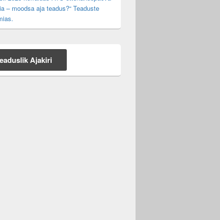
ia – moodsa aja teadus?“ Teaduste
ias.
eaduslik Ajakiri