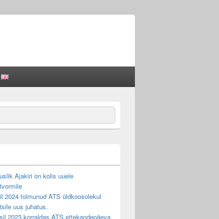
ch
slik Ajakiri on kolis uuele
tvormile
llil 2024 toimunud ATS üldkoosolekul
ltsile uus juhatus.
sil 2023 korraldas ATS ettekandepäeva