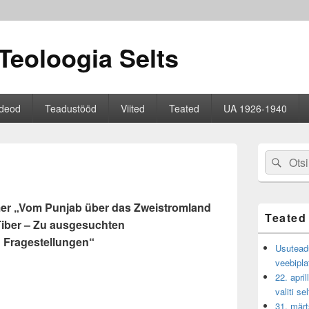
Teoloogia Selts
ideod
Teadustööd
Viited
Teated
UA 1926-1940
Primary
Search
Sear
Sidebar
for:
Widget
Area
er „Vom Punjab über das Zweistromland
Teated
Tiber – Zu ausgesuchten
n Fragestellungen“
Usuteadu
veebipla
22. apri
valiti se
31. märt