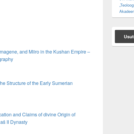
„Teoloog
Akadeem
Usut
magene, and Miiro in the Kushan Empire –
ography
the Structure of the Early Sumerian
cation and Claims of divine Origin of
aš II Dynasty