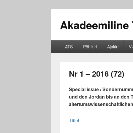
Akadeemiline 
Primary
ATS
Põhikiri
Ajakiri
V
menu
Nr 1 – 2018 (72)
Special issue / Sondernumm
und den Jordan bis an den 
altertumswissenschaftliche
Tiitel