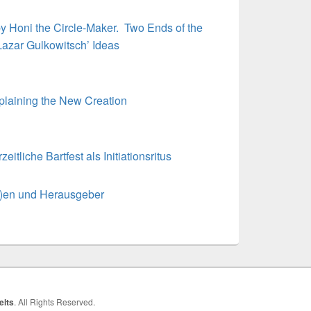
by Honi the Circle-Maker. Two Ends of the
Lazar Gulkowitsch’ Ideas
xplaining the New Creation
itliche Bartfest als Initiationsritus
nn)en und Herausgeber
elts
. All Rights Reserved.