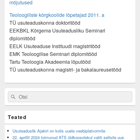
mõjutused
Teoloogiliste kõrgkoolide lõpetajad 2011. a
TÜ usuteaduskonna doktoritööd
EEKBKL Kõrgema Usuteadusliku Seminari
diplomitööd
EELK Usuteaduse Instituudi magistritööd
EMK Teoloogilise Seminari diplomitööd
Tartu Teoloogia Akadeemia lõputööd
TÜ usuteaduskonna magistri- ja bakalaureusetööd
Primary
Search
Search
Sidebar
for:
Widget
Area
Teated
Usuteaduslik Ajakiri on kolis uuele veebiplatvormile
22. aprillil 2024 toimunud ATS üldkoosolekul valiti seltsile uus