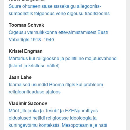
Suure õhtuteenistuse sissekäigu allegoorilis-
sümbolistlik tõlgendus vene õigeusu traditsioonis
Toomas Schvak
Õigeusu vaimulikkonna ettevalmistamisest Eesti
Vabariigis 1918–1940
Kristel Engman
Märterlus kui religioosne ja poliitiline mõjutusvahend
(islami ja kristluse näitel)
Jaan Lahe
Idamaised usundid Rooma riigis kui probleem
religiooniteaduse ajaloos
Vladimir Sazonov
Müüt „Illujanka ja Tešub“ ja EZENpurulliyaš
pidustused hetiidi religioosse ideoloogia ja
kuningavõimu kontekstis. Mesopotaamia ja hatti