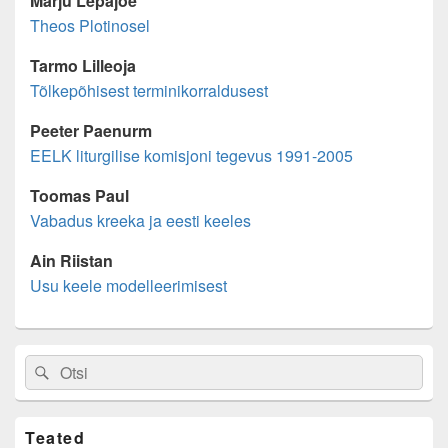
Marju Lepajõe
Theos Plotinosel
Tarmo Lilleoja
Tõlkepõhisest terminikorraldusest
Peeter Paenurm
EELK liturgilise komisjoni tegevus 1991-2005
Toomas Paul
Vabadus kreeka ja eesti keeles
Ain Riistan
Usu keele modelleerimisest
Primary
Search
Search
Sidebar
for:
Widget
Area
Teated