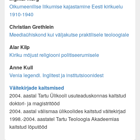
Oikumeenilise liikumise kajastamine Eesti kirikuelu
1910-1940
Christian Grethlein
Meediaühiskond kui väljakutse praktilisele teoloogiale
Alar Kilp
Kiriku mõjust religiooni politiseerumisele
Anne Kull
Venia legendi. Inglitest ja institutsioonidest
Väitekirjade kaitsmised
2004. aastal Tartu Ülikooli usuteaduskonnas kaitstud
doktori- ja magistritööd
2004. aastal välismaa ülikoolides kaitstud väitekirjad
1998.-2004. aastatel Tartu Teoloogia Akadeemias
kaitstud lõputööd