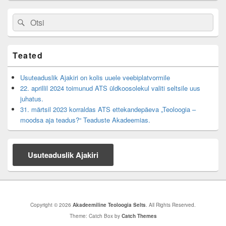
Primary
Search
Search
Sidebar
for:
Widget
Area
Teated
Usuteaduslik Ajakiri on kolis uuele veebiplatvormile
22. aprillil 2024 toimunud ATS üldkoosolekul valiti seltsile uus
juhatus.
31. märtsil 2023 korraldas ATS ettekandepäeva „Teoloogia –
moodsa aja teadus?“ Teaduste Akadeemias.
Usuteaduslik Ajakiri
Copyright © 2026
Akadeemiline Teoloogia Selts
. All Rights Reserved.
Theme: Catch Box by
Catch Themes