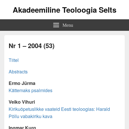
Akadeemiline Teoloogia Selts
Menu
Nr 1 – 2004 (53)
Tiitel
Abstracts
Ermo Jürma
Kättemaks psalmides
Veiko Vihuri
Kirikuõpetuslikke vaateid Eesti teoloogias: Harald
Põllu vabakiriku kava
Ingmar Kurg