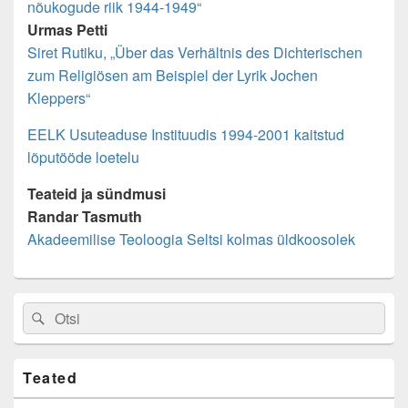
nõukogude riik 1944-1949“
Urmas Petti
Siret Rutiku, „Über das Verhältnis des Dichterischen
zum Religiösen am Beispiel der Lyrik Jochen
Kleppers“
EELK Usuteaduse Instituudis 1994-2001 kaitstud
lõputööde loetelu
Teateid ja sündmusi
Randar Tasmuth
Akadeemilise Teoloogia Seltsi kolmas üldkoosolek
Primary
Search
Search
Sidebar
for:
Widget
Area
Teated