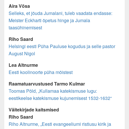
Aira Võsa
Selleks, et jõuda Jumalani, tuleb vaadata endasse:
Meister Eckharti õpetus hinge ja Jumala
taasühinemisest
Riho Saard
Helsingi eesti Püha Pauluse kogudus ja selle pastor
August Nigol
Lea Altnurme
Eesti koolinoorte püha mõistest
Raamatuarvustused
Tarmo Kulmar
Toomas Põld, „Kullamaa katekismuse lugu:
eestikeelse katekismuse kujunemisest 1532-1632“
Väitekirjade kaitsmised
Riho Saard
Riho Altnurme, „Eesti evangeeliumi ristiusu kirik ja