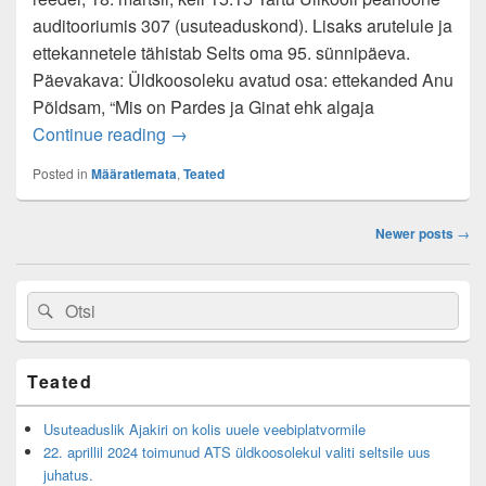
auditooriumis 307 (usuteaduskond). Lisaks arutelule ja
ettekannetele tähistab Selts oma 95. sünnipäeva.
Päevakava: Üldkoosoleku avatud osa: ettekanded Anu
Põldsam, “Mis on Pardes ja Ginat ehk algaja
18. märtsil 2016 tähistab Akadeemilise T
Continue reading
→
Posted in
Määratlemata
,
Teated
Post
Newer posts
→
navigation
Primary
Search
Search
Sidebar
for:
Widget
Area
Teated
Usuteaduslik Ajakiri on kolis uuele veebiplatvormile
22. aprillil 2024 toimunud ATS üldkoosolekul valiti seltsile uus
juhatus.