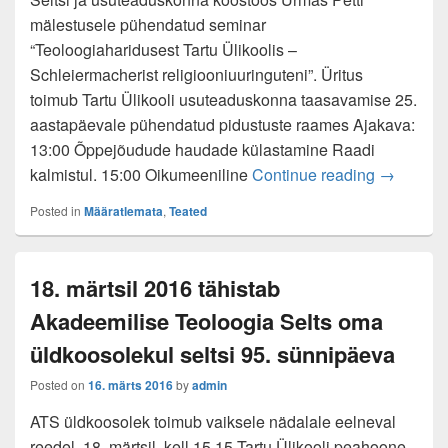
mälestusele pühendatud seminar
“Teoloogiaharidusest Tartu Ülikoolis –
Schleiermacherist religiooniuuringuteni”. Üritus
toimub Tartu Ülikooli usuteaduskonna taasavamise 25.
aastapäevale pühendatud pidustuste raames Ajakava:
13:00 Õppejõudude haudade külastamine Raadi
28. oktoo
kalmistul. 15:00 Oikumeeniline
Continue reading
→
Posted in
Määratlemata
,
Teated
18. märtsil 2016 tähistab
Akadeemilise Teoloogia Selts oma
üldkoosolekul seltsi 95. sünnipäeva
Posted on
16. märts 2016
by
admin
ATS üldkoosolek toimub vaiksele nädalale eelneval
reedel, 18. märtsil, kell 15.15 Tartu Ülikooli peahoone