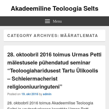
Akadeemiline Teoloogia Selts
Menu
CATEGORY ARCHIVES:
MÄÄRATLEMATA
28. oktoobril 2016 toimus Urmas Petti
mälestusele pühendatud seminar
“Teoloogiaharidusest Tartu Ülikoolis
– Schleiermacherist
religiooniuuringuteni”
Posted on
19. okt 2016
by
admin
28. oktoobril 2016 toimus Akadeemilise Teoloogia
Seltsi ja usuteaduskonna koostöös Urmas Petti